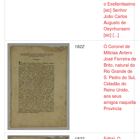
o Exellentissimo
[sic] Senhor
João Carlos
Augusto de
Oeynhunsem
[sic] [...]
1822
O Coronel de
Milicias Antero
José Ferreira de
Brito, natural do
Rio Grande de
S. Pedro do Sul,
Cidadão do
Reino Unido,
aos seus
amigos naquella
Provincia
1822
Edital. O