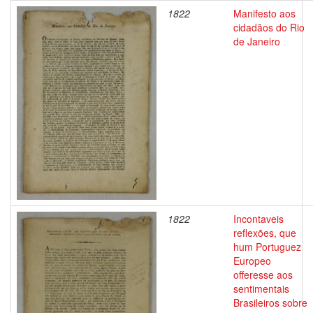
1822
Manifesto aos
cidadãos do Rio
de Janeiro
1822
Incontaveis
reflexões, que
hum Portuguez
Europeo
offeresse aos
sentimentais
Brasileiros sobre