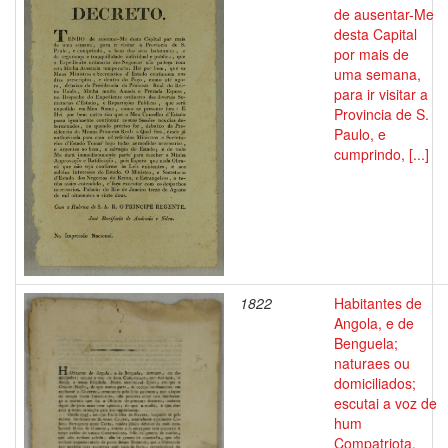
de ausentar-Me
desta Capital
por mais de
uma semana,
para ir visitar a
Provincia de S.
Paulo, e
cumprindo, [...]
1822
Habitantes de
Angola, e de
Benguela;
naturaes ou
domiciliados;
escutai a voz de
hum
Compatriota,