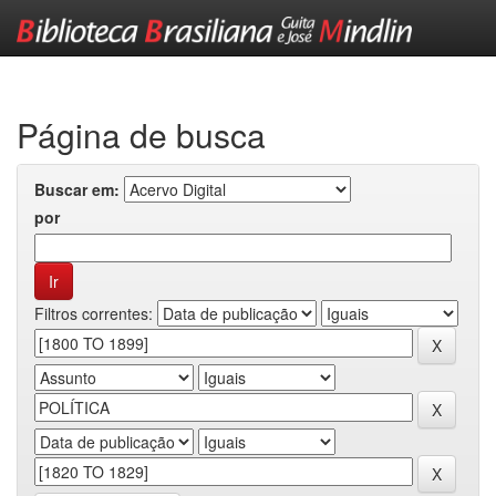
Skip
navigation
Página de busca
Buscar em:
por
Filtros correntes: