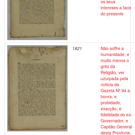
os seus
intereses a face
do presente
1821
Não soffre a
humanidade, e
muito menos o
grito da
Religião, ver
uzurpada pela
noticia da
Gazeta Nº 94 a
honra, e
probidade,
exacção, e
fidelidade do ex-
Governador, e
Capitão General
desta Provincia