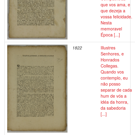
que vos ama, e
que dezeja a
vossa felicidade.
Nesta
memoravel
Época [...]
1822
Illustres
Senhores, e
Honrados
Collegas.
Quando vos
contemplo, eu
não posso
separar de cada
hum de vós a
idéa da honra,
da sabedoria
[...]