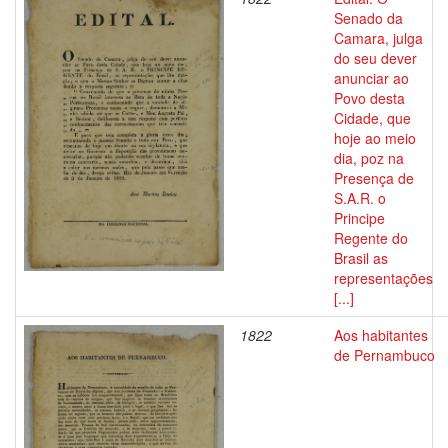
Senado da
Camara, julga
do seu dever
anunciar ao
Povo desta
Cidade, que
hoje ao meio
dia, poz na
Presença de
S.A.R. o
Principe
Regente do
Brasil as
representações
[...]
1822
Aos habitantes
de Pernambuco