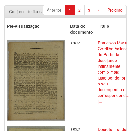
Anterior
1
2
3
4
Próximo
Conjunto de itens:
Pré-visualização
Data do
Título
documento
1822
Francisco Maria
Gordilho Velloso
de Barbuda,
desejando
intimamente
com o mais
justo pondonor
o seu
desempenho e
correspondencia
[...]
1822
Decreto. Tendo