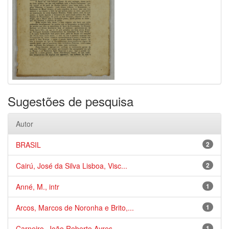
Sugestões de pesquisa
Autor
BRASIL
2
Cairú, José da Silva Lisboa, Visc...
2
Anné, M., intr
1
Arcos, Marcos de Noronha e Brito,...
1
Carneiro, João Roberto Ayres
1