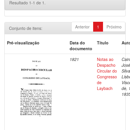
Resultado 1-1 de 1.
Anterior
1
Próximo
Conjunto de itens:
Pré-visualização
Data do
Título
Auto
documento
1821
Notas ao
Cair
Despacho
José
Circular do
Silv
Congresso
Lisb
de
Visc
Laybach
de, 
183