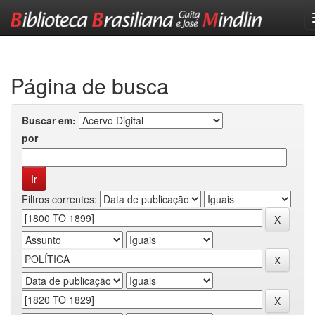
Skip
navigation
Página de busca
Buscar em:
por
Filtros correntes: