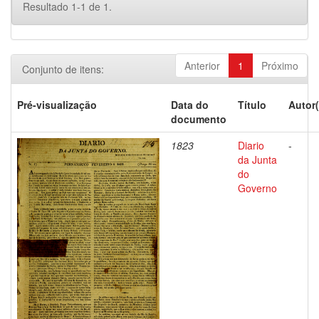
Resultado 1-1 de 1.
Anterior
1
Próximo
Conjunto de itens:
Pré-visualização
Data do
Título
Autor(
documento
1823
Diario
-
da Junta
do
Governo