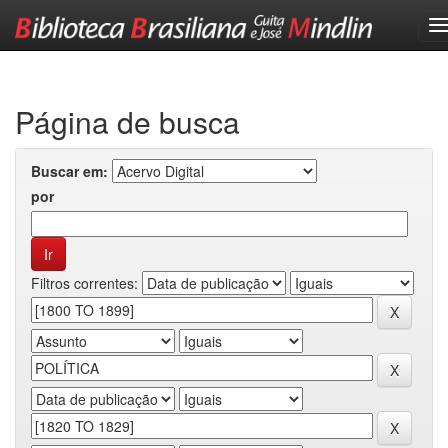
Skip
navigation
Página de busca
Buscar em:
por
Filtros correntes: