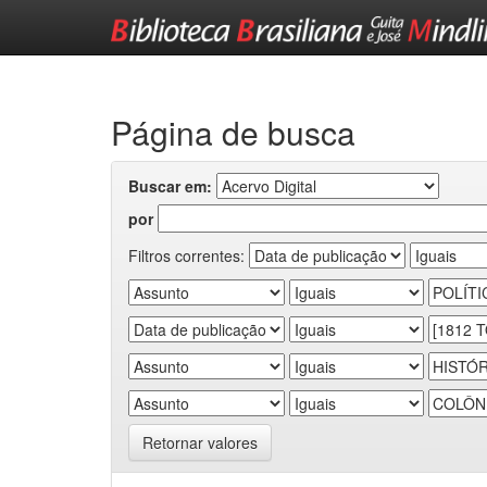
Skip
navigation
Página de busca
Buscar em:
por
Filtros correntes:
Retornar valores