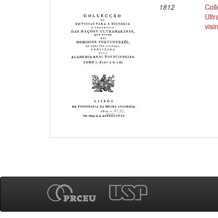
1812
Coll
Ultr
visi