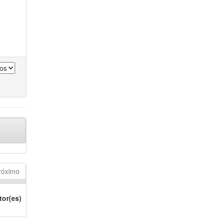
róximo
tor(es)