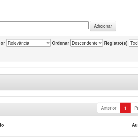
por
Ordenar
Registro(s)
Anterior
1
P
lo
Au