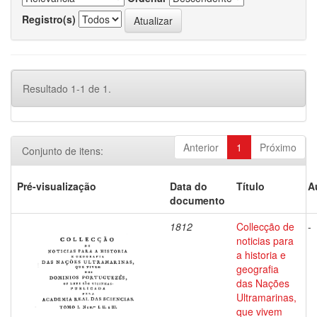
Registro(s)
Resultado 1-1 de 1.
Anterior
1
Próximo
Conjunto de itens:
Pré-visualização
Data do
Título
A
documento
1812
Collecção de
-
noticias para
a historia e
geografia
das Nações
Ultramarinas,
que vivem