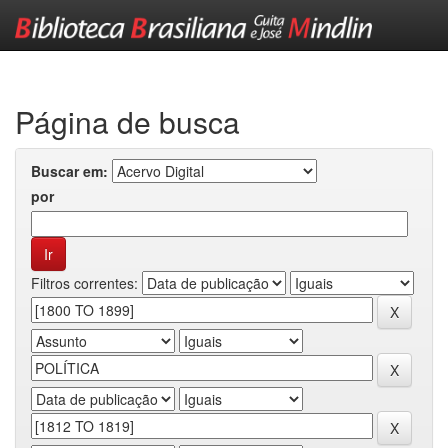
Skip
navigation
Página de busca
Buscar em:
por
Filtros correntes: