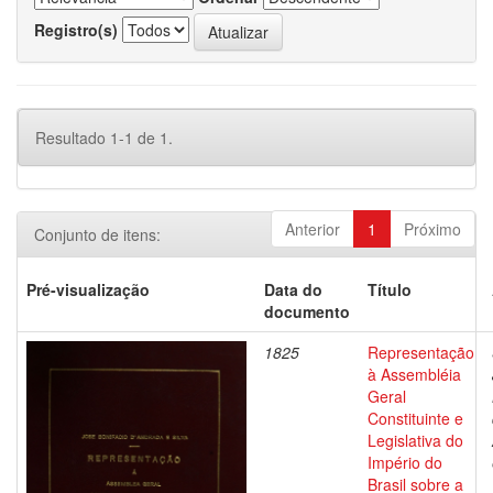
Registro(s)
Resultado 1-1 de 1.
Anterior
1
Próximo
Conjunto de itens:
Pré-visualização
Data do
Título
documento
1825
Representação
à Assembléia
Geral
Constituinte e
Legislativa do
Império do
Brasil sobre a