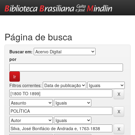
Skip
navigation
Página de busca
Buscar em:
por
Filtros correntes: