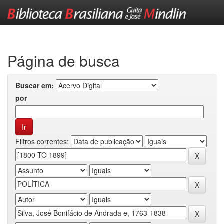
Skip
navigation
Página de busca
Buscar em:
por
Filtros correntes: