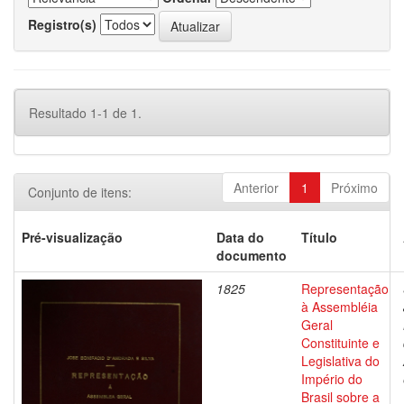
Registro(s)
Resultado 1-1 de 1.
Anterior
1
Próximo
Conjunto de itens:
Pré-visualização
Data do
Título
documento
1825
Representação
à Assembléia
Geral
Constituinte e
Legislativa do
Império do
Brasil sobre a