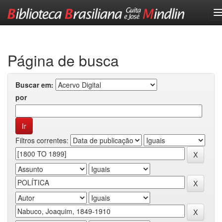
Skip
navigation
Página de busca
Buscar em:
por
Filtros correntes: