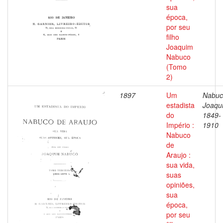
sua
época,
por seu
filho
Joaquim
Nabuco
(Tomo
2)
1897
Um
Nabuc
estadista
Joaqu
do
1849-
Império :
1910
Nabuco
de
Araujo :
sua vida,
suas
opiniões,
sua
época,
por seu