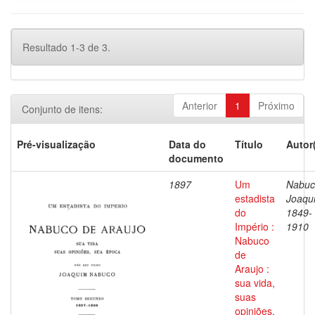
Resultado 1-3 de 3.
Anterior
1
Próximo
Conjunto de itens:
Pré-visualização
Data do
Título
Autor
documento
1897
Um
Nabuc
estadista
Joaqu
do
1849-
Império :
1910
Nabuco
de
Araujo :
sua vida,
suas
opiniões,