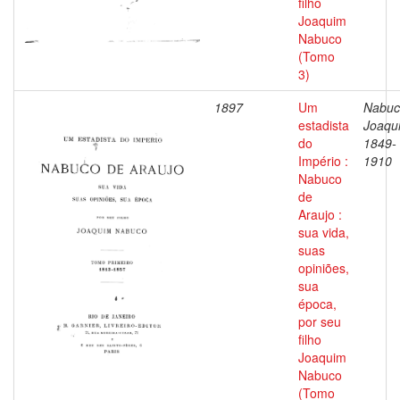
filho
Joaquim
Nabuco
(Tomo
3)
1897
Um
Nabuc
estadista
Joaqu
do
1849-
Império :
1910
Nabuco
de
Araujo :
sua vida,
suas
opiniões,
sua
época,
por seu
filho
Joaquim
Nabuco
(Tomo