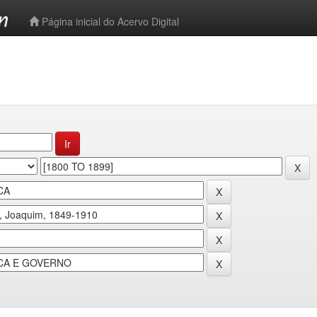
-->
Página inicial do Acervo Digital