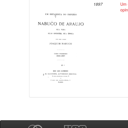
1897
Um e
opin