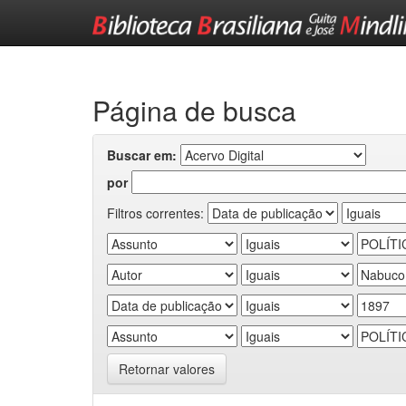
Skip
navigation
Página de busca
Buscar em:
por
Filtros correntes:
Retornar valores