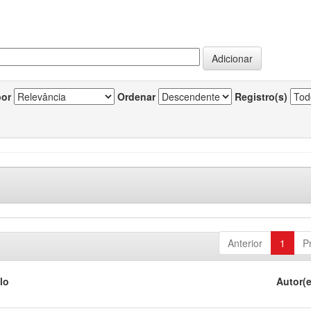
por
Ordenar
Registro(s)
Anterior
1
P
lo
Autor(