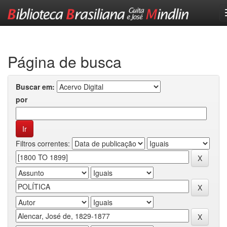
Skip
navigation
Página de busca
Buscar em:
por
Filtros correntes: