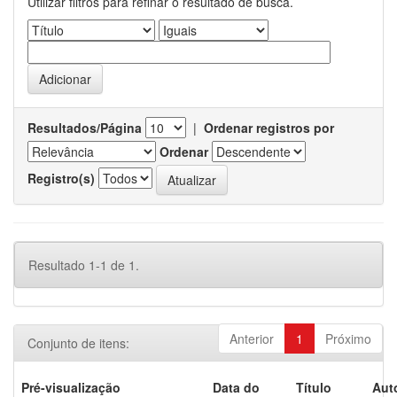
Utilizar filtros para refinar o resultado de busca.
Resultados/Página
|
Ordenar registros por
Ordenar
Registro(s)
Resultado 1-1 de 1.
Anterior
1
Próximo
Conjunto de itens:
Pré-visualização
Data do
Título
Aut