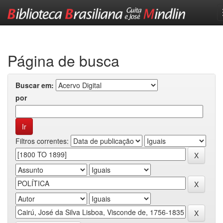
Skip
navigation
Página de busca
Buscar em:
por
Filtros correntes: