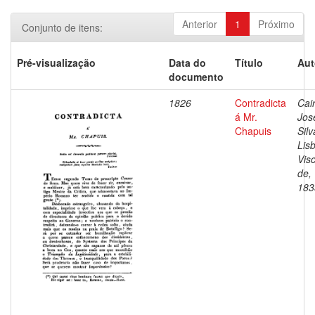
Anterior
1
Próximo
Conjunto de itens:
Pré-visualização
Data do
Título
Aut
documento
1826
Contradicta
Cai
á Mr.
Jos
Chapuis
Silv
Lis
Vis
de,
183