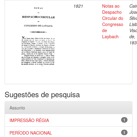
1821
Notas ao
Cai
Despacho
Jos
Circular do
Silv
Congresso
Lis
de
Vis
Laybach
de,
183
Sugestões de pesquisa
Assunto
IMPRESSÃO RÉGIA
1
PERÍODO NACIONAL
1