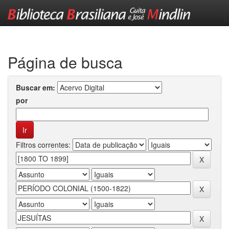
Skip
navigation
Página de busca
Buscar em:
por
Filtros correntes: