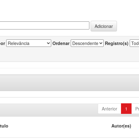
por
Ordenar
Registro(s)
Anterior
1
P
ítulo
Autor(es)