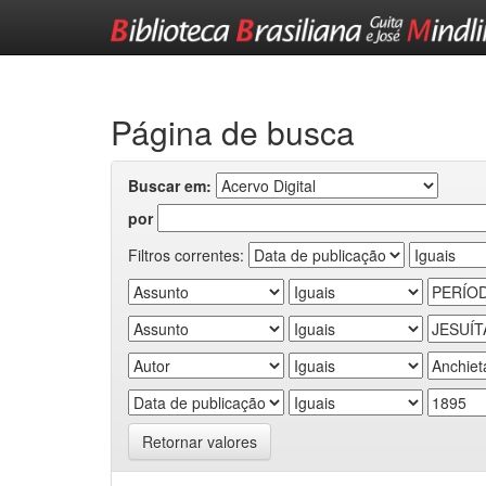
Skip
navigation
Página de busca
Buscar em:
por
Filtros correntes:
Retornar valores