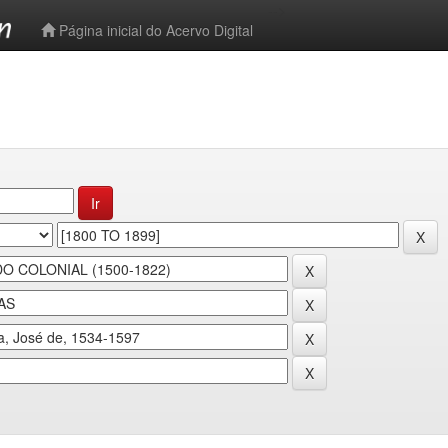
-->
Página inicial do Acervo Digital