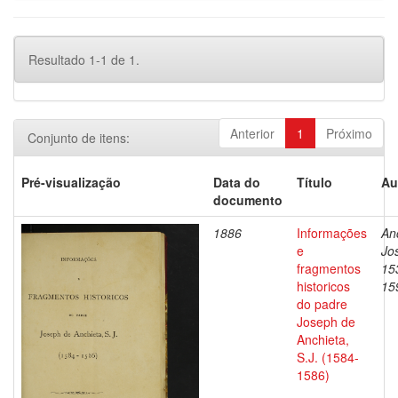
Resultado 1-1 de 1.
Anterior
1
Próximo
Conjunto de itens:
Pré-visualização
Data do
Título
Au
documento
1886
Informações
An
e
Jo
fragmentos
15
historicos
15
do padre
Joseph de
Anchieta,
S.J. (1584-
1586)