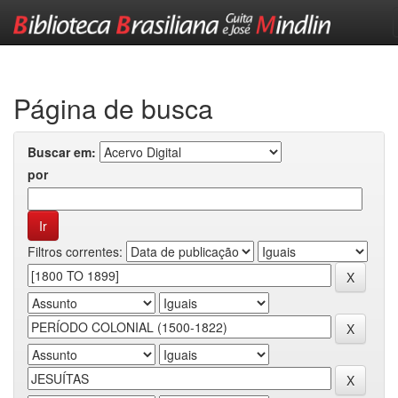
Skip
navigation
Página de busca
Buscar em:
por
Filtros correntes: