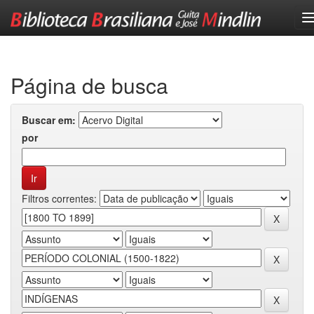
Skip
navigation
Página de busca
Buscar em:
por
Filtros correntes: