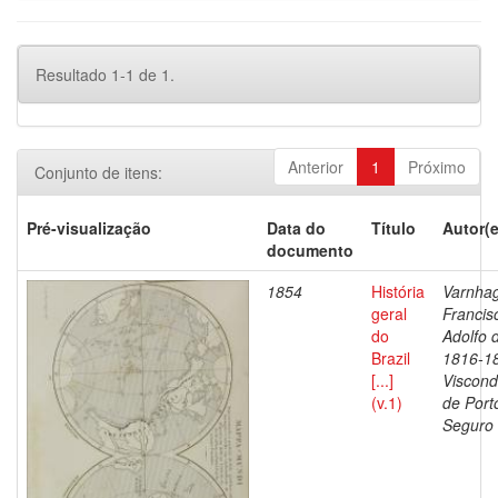
Resultado 1-1 de 1.
Anterior
1
Próximo
Conjunto de itens:
Pré-visualização
Data do
Título
Autor(e
documento
1854
História
Varnha
geral
Francis
do
Adolfo 
Brazil
1816-1
[...]
Viscon
(v.1)
de Port
Seguro