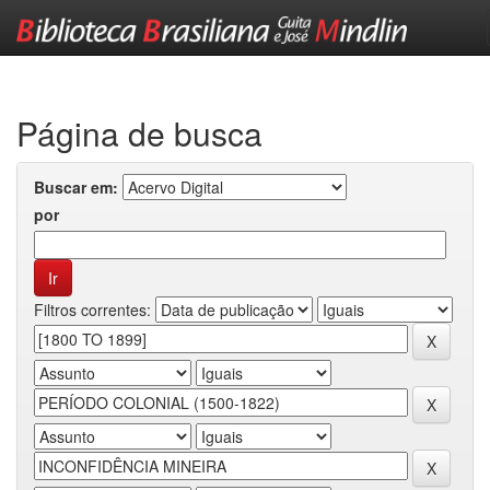
Skip
navigation
Página de busca
Buscar em:
por
Filtros correntes: