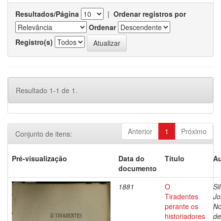
Resultados/Página
|
Ordenar registros por
Ordenar
Registro(s)
Resultado 1-1 de 1.
Anterior
1
Próximo
Conjunto de itens:
Pré-visualização
Data do
Título
Au
documento
1881
O
Si
Tiradentes
Jo
perante os
No
historiadores
de