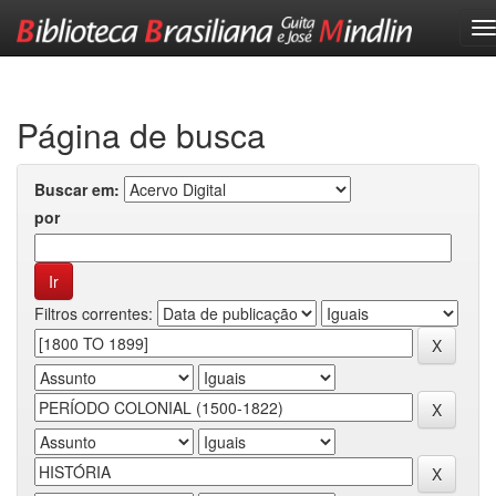
Skip
navigation
Página de busca
Buscar em:
por
Filtros correntes: