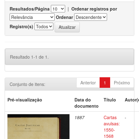
Resultados/Página
|
Ordenar registros por
Ordenar
Registro(s)
Resultado 1-1 de 1.
Anterior
1
Próximo
Conjunto de itens:
Pré-visualização
Data do
Título
Autor(
documento
1887
Cartas
-
avulsas:
1550-
1568