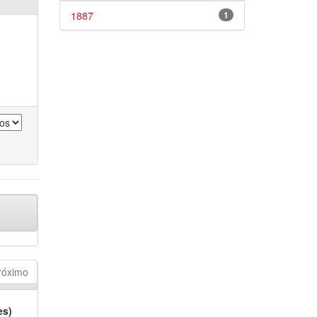
1887
1
róximo
es)