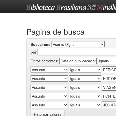
Skip
navigation
Página de busca
Buscar em:
por
Filtros correntes:
Retornar valores