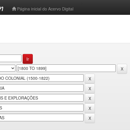
-->
Página inicial do Acervo Digital