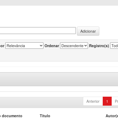
por
Ordenar
Registro(s)
Anterior
1
P
o documento
Título
Autor(