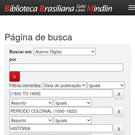
Skip
navigation
Página de busca
Buscar em:
por
Filtros correntes: