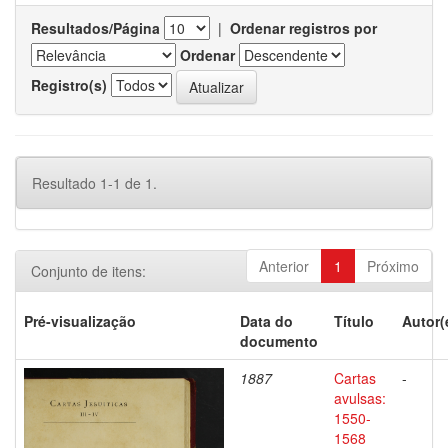
Resultados/Página
|
Ordenar registros por
Ordenar
Registro(s)
Resultado 1-1 de 1.
Anterior
1
Próximo
Conjunto de itens:
Pré-visualização
Data do
Título
Autor(
documento
1887
Cartas
-
avulsas:
1550-
1568