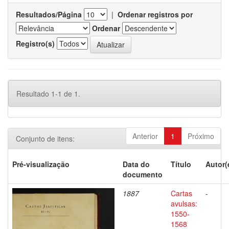
Resultados/Página
|
Ordenar registros por
Ordenar
Registro(s)
Resultado 1-1 de 1.
Anterior
1
Próximo
Conjunto de itens:
Pré-visualização
Data do
Título
Autor(
documento
1887
Cartas
-
avulsas:
1550-
1568