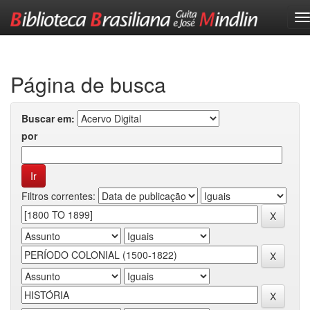
Skip
navigation
Página de busca
Buscar em:
por
Filtros correntes: