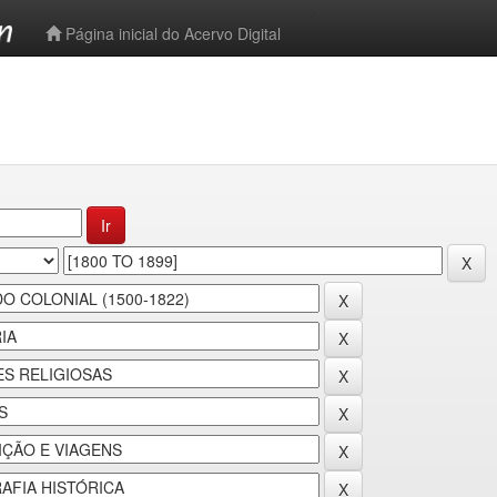
-->
Página inicial do Acervo Digital