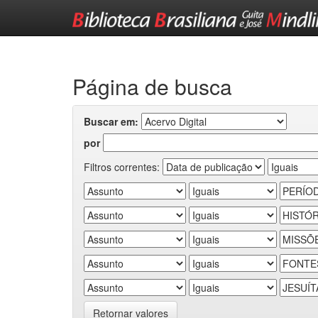
Skip
navigation
Página de busca
Buscar em:
por
Filtros correntes:
Retornar valores