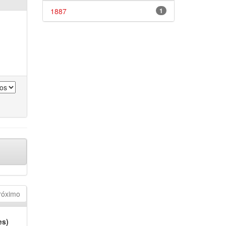
1887
1
róximo
es)