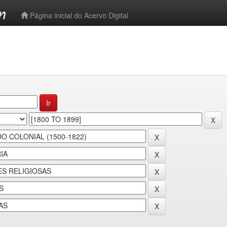
-->
Página inicial do Acervo Digital