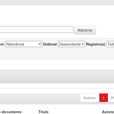
por
Ordenar
Registro(s)
Anterior
1
P
o documento
Título
Autor(