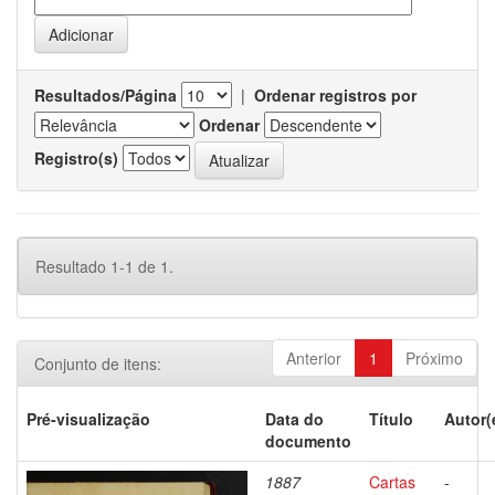
Resultados/Página
|
Ordenar registros por
Ordenar
Registro(s)
Resultado 1-1 de 1.
Anterior
1
Próximo
Conjunto de itens:
Pré-visualização
Data do
Título
Autor(
documento
1887
Cartas
-