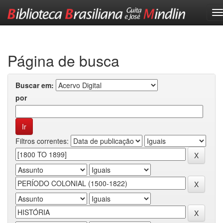
Skip
navigation
Página de busca
Buscar em:
por
Filtros correntes: