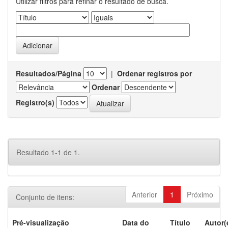
Utilizar filtros para refinar o resultado de busca.
Resultados/Página
|
Ordenar registros por
Ordenar
Registro(s)
Resultado 1-1 de 1.
Anterior
1
Próximo
Conjunto de itens:
Pré-visualização
Data do
Título
Autor(