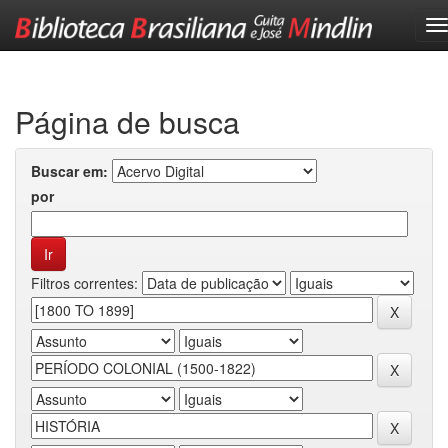
Skip
navigation
Página de busca
Buscar em:
por
Filtros correntes: