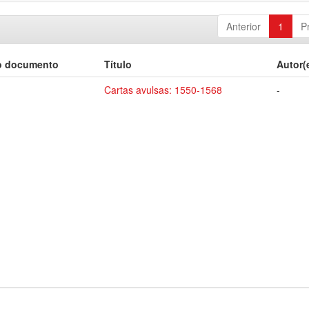
Anterior
1
P
o documento
Título
Autor(
Cartas avulsas: 1550-1568
-