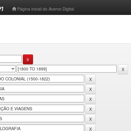
-->
Página inicial do Acervo Digital