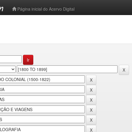
-->
Página inicial do Acervo Digital