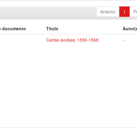
Anterior
1
P
o documento
Título
Autor(
Cartas avulsas: 1550-1568
-