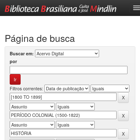
Skip
navigation
Página de busca
Buscar em:
por
Filtros correntes: