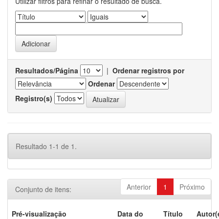
Utilizar filtros para refinar o resultado de busca.
Resultados/Página
|
Ordenar registros por
Ordenar
Registro(s)
Resultado 1-1 de 1.
Anterior
1
Próximo
Conjunto de itens:
Pré-visualização
Data do
Título
Autor(