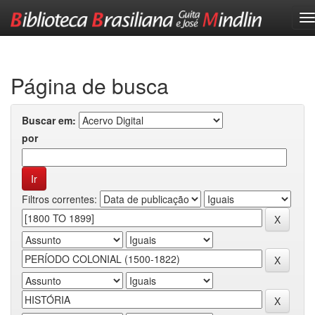
Skip
navigation
Página de busca
Buscar em:
por
Filtros correntes: