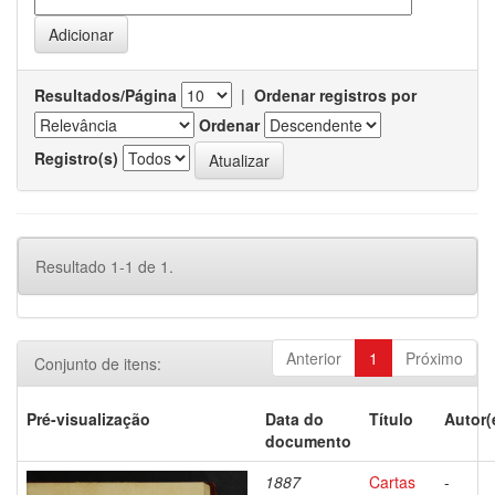
Resultados/Página
|
Ordenar registros por
Ordenar
Registro(s)
Resultado 1-1 de 1.
Anterior
1
Próximo
Conjunto de itens:
Pré-visualização
Data do
Título
Autor(
documento
1887
Cartas
-