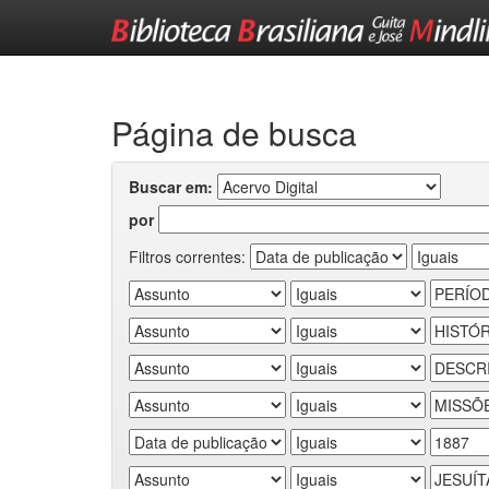
Skip
navigation
Página de busca
Buscar em:
por
Filtros correntes: