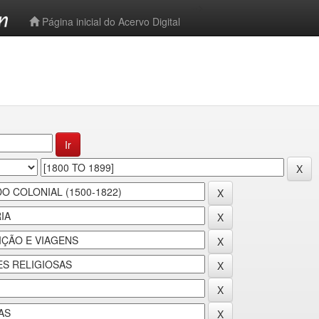
-->
Página inicial do Acervo Digital