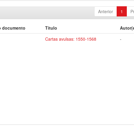
Anterior
1
P
o documento
Título
Autor(
Cartas avulsas: 1550-1568
-