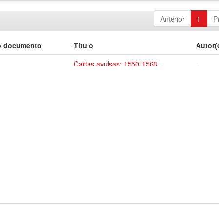
Anterior
1
P
o documento
Título
Autor(
Cartas avulsas: 1550-1568
-