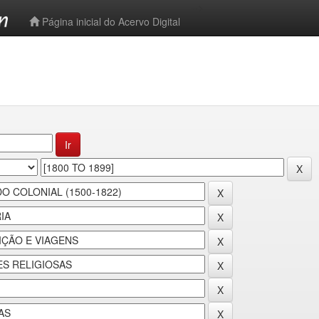
-->
Página inicial do Acervo Digital