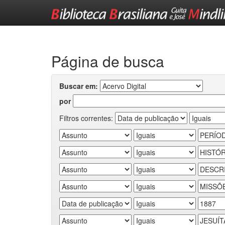
Skip
navigation
Página de busca
Buscar em:
por
Filtros correntes: