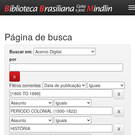
Skip
navigation
Página de busca
Buscar em:
por
Filtros correntes: