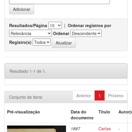
Resultados/Página
|
Ordenar registros por
Ordenar
Registro(s)
Resultado 1-1 de 1.
Anterior
1
Próximo
Conjunto de itens:
Pré-visualização
Data do
Título
Autor(
documento
1887
Cartas
-