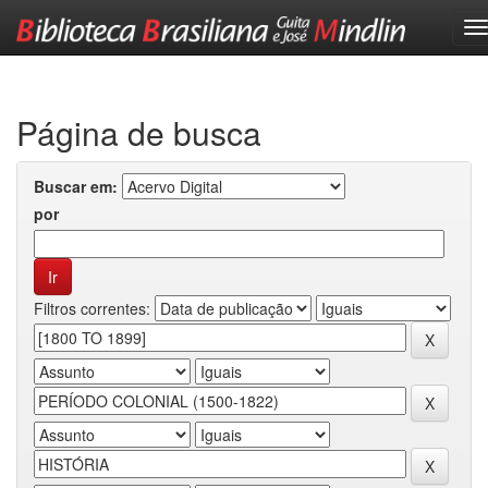
Skip
navigation
Página de busca
Buscar em:
por
Filtros correntes: