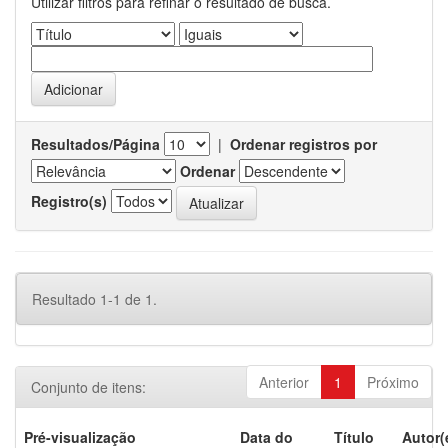
Utilizar filtros para refinar o resultado de busca.
Resultados/Página
|
Ordenar registros por
Ordenar
Registro(s)
Resultado 1-1 de 1.
Anterior
1
Próximo
Conjunto de itens:
Pré-visualização
Data do
Título
Autor(