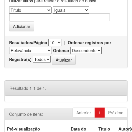
Utilizar filtros para refinar o resultado de busca.
Resultados/Página
|
Ordenar registros por
Ordenar
Registro(s)
Resultado 1-1 de 1.
Anterior
1
Próximo
Conjunto de itens:
Pré-visualização
Data do
Título
Autor(