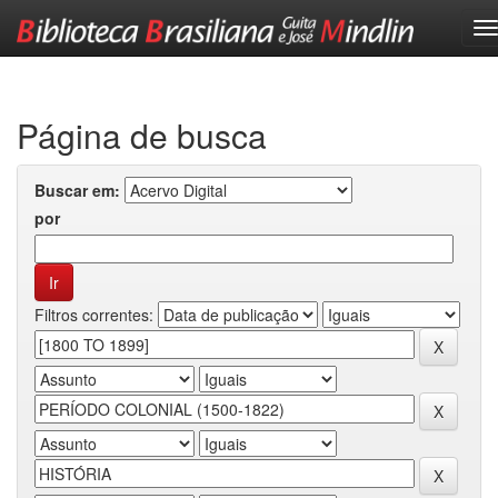
Skip
navigation
Página de busca
Buscar em:
por
Filtros correntes: