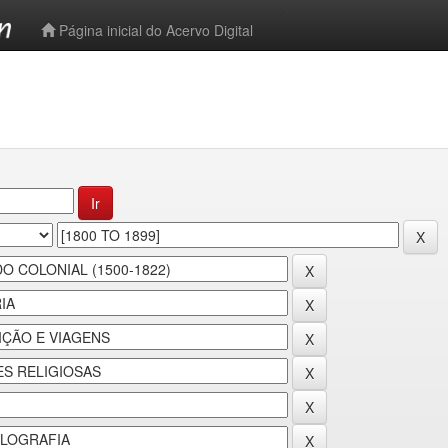
-->
Página inicial do Acervo Digital