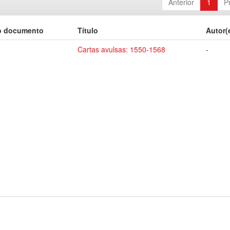
Anterior
1
P
o documento
Título
Autor(
Cartas avulsas: 1550-1568
-