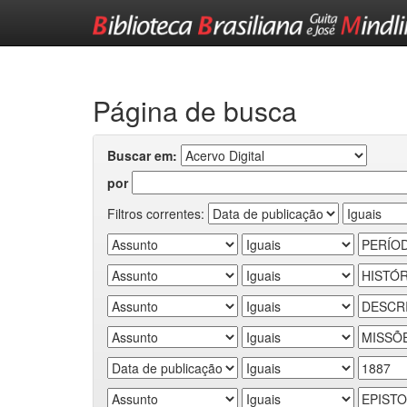
Skip
navigation
Página de busca
Buscar em:
por
Filtros correntes: