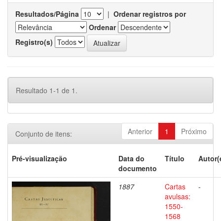
Resultados/Página
|
Ordenar registros por
Ordenar
Registro(s)
Resultado 1-1 de 1.
Anterior
1
Próximo
Conjunto de itens:
Pré-visualização
Data do
Título
Autor(
documento
1887
Cartas
-
avulsas:
1550-
1568