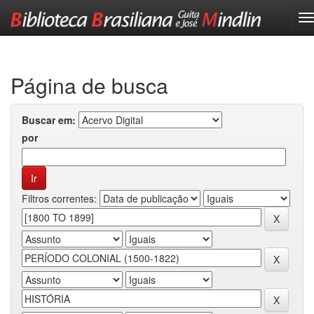
Skip
navigation
Página de busca
Buscar em:
por
Filtros correntes: