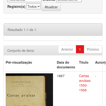
Registro(s)
Resultado 1-1 de 1.
Anterior
1
Próximo
Conjunto de itens:
Pré-visualização
Data do
Título
Autor(
documento
1887
Cartas
-
avulsas:
1550-
1568