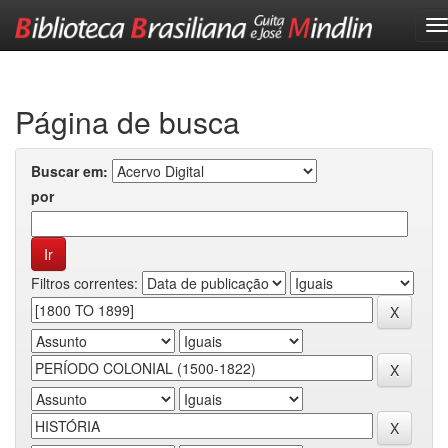
Skip
navigation
Página de busca
Buscar em:
por
Filtros correntes: