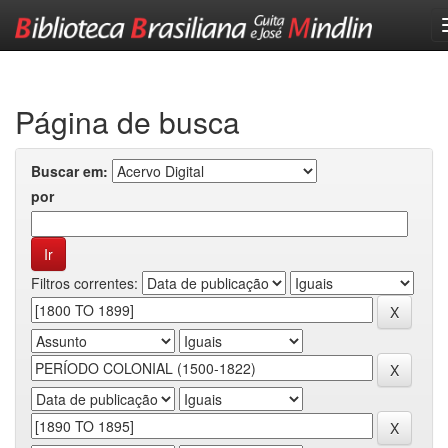
Skip
navigation
Página de busca
Buscar em:
por
Filtros correntes: