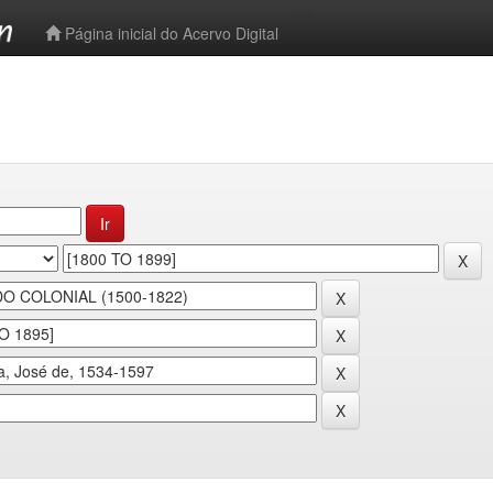
-->
Página inicial do Acervo Digital