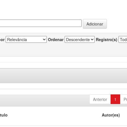
por
Ordenar
Registro(s)
Anterior
1
P
ítulo
Autor(es)