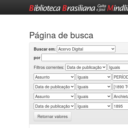
Skip
navigation
Página de busca
Buscar em:
por
Filtros correntes:
Retornar valores