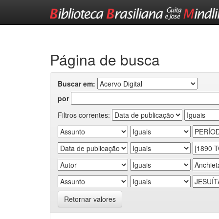
Skip
navigation
Página de busca
Buscar em:
por
Filtros correntes:
Retornar valores