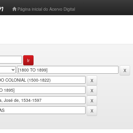
-->
Página inicial do Acervo Digital