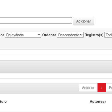
por
Ordenar
Registro(s)
Anterior
1
P
ítulo
Autor(es)