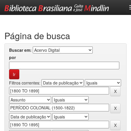
Skip
navigation
Página de busca
Buscar em:
por
Filtros correntes: