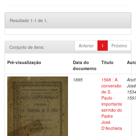
Resultado 1-1 de 1.
Anterior
1
Próximo
Conjunto de itens:
Pré-visualização
Data do
Título
Auto
documento
1895
1568 : A
Anch
conversão
José
de S.
1534
Paulo :
159
importante
sermão do
Padre
José
D'Anchieta