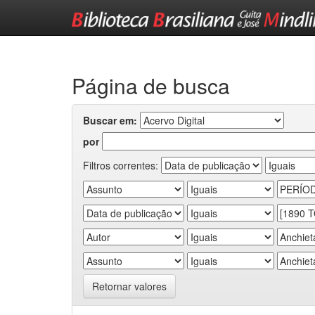
Skip
navigation
Página de busca
Buscar em:
por
Filtros correntes:
Retornar valores