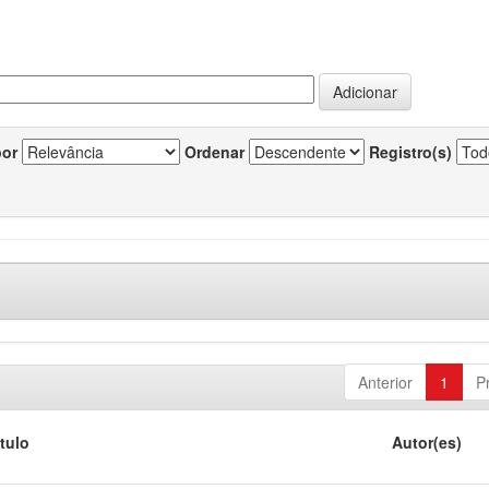
por
Ordenar
Registro(s)
Anterior
1
P
ítulo
Autor(es)