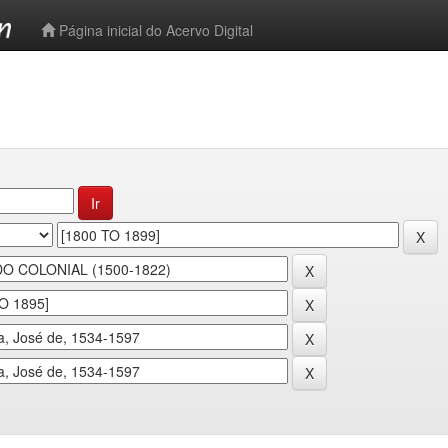
-->
Página inicial do Acervo Digital