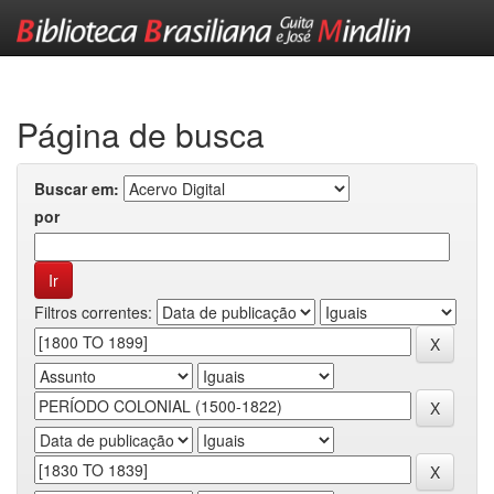
Skip
navigation
Página de busca
Buscar em:
por
Filtros correntes: