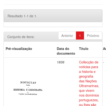
Resultado 1-1 de 1.
Anterior
1
Próximo
Conjunto de itens:
Pré-visualização
Data do
Título
A
documento
1836
Collecção de
-
noticias para
a historia e
geografia
das Nações
Ultramarinas,
que vivem
nos dominios
portuguezes,
ou lhes são