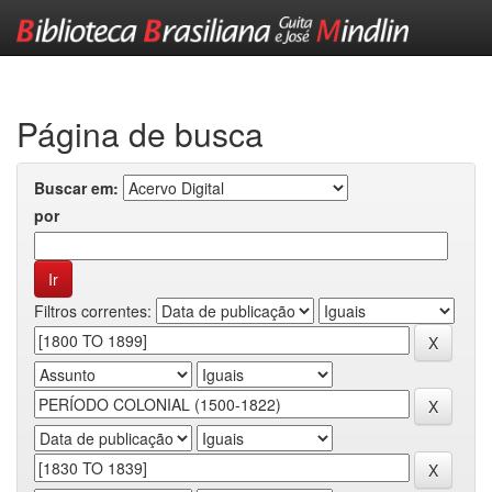
Skip
navigation
Página de busca
Buscar em:
por
Filtros correntes: