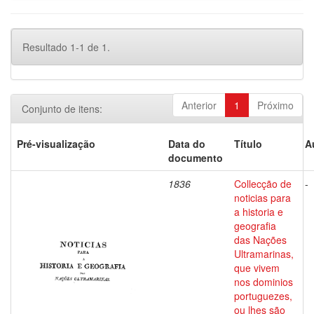
Resultado 1-1 de 1.
Anterior
1
Próximo
Conjunto de itens:
Pré-visualização
Data do
Título
A
documento
1836
Collecção de
-
noticias para
a historia e
geografia
das Nações
Ultramarinas,
que vivem
nos dominios
portuguezes,
ou lhes são