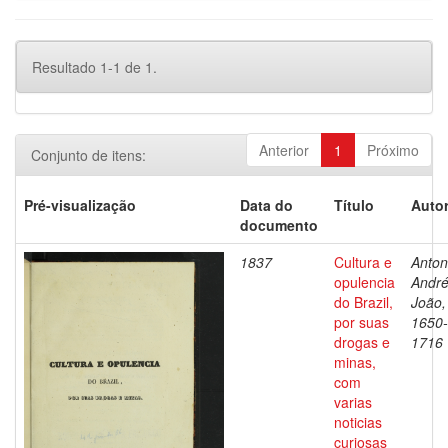
Resultado 1-1 de 1.
Anterior
1
Próximo
Conjunto de itens:
Pré-visualização
Data do
Título
Autor
documento
1837
Cultura e
Antoni
opulencia
Andr
do Brazil,
João,
por suas
1650-
drogas e
1716
minas,
com
varias
noticias
curiosas