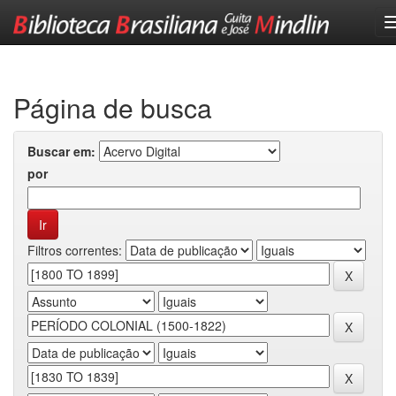
Skip
navigation
Página de busca
Buscar em:
por
Filtros correntes: