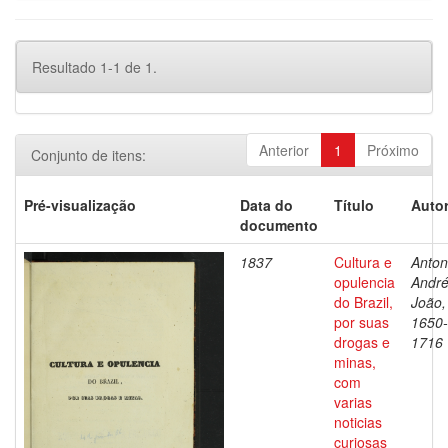
Resultado 1-1 de 1.
Anterior
1
Próximo
Conjunto de itens:
Pré-visualização
Data do
Título
Autor
documento
1837
Cultura e
Antoni
opulencia
Andr
do Brazil,
João,
por suas
1650-
drogas e
1716
minas,
com
varias
noticias
curiosas