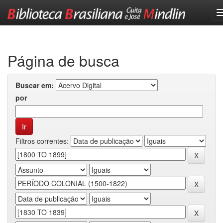
Skip
navigation
Página de busca
Buscar em:
por
Filtros correntes: