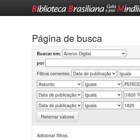
Skip
navigation
Página de busca
Buscar em:
por
Filtros correntes:
Retornar valores
Adicionar filtros: