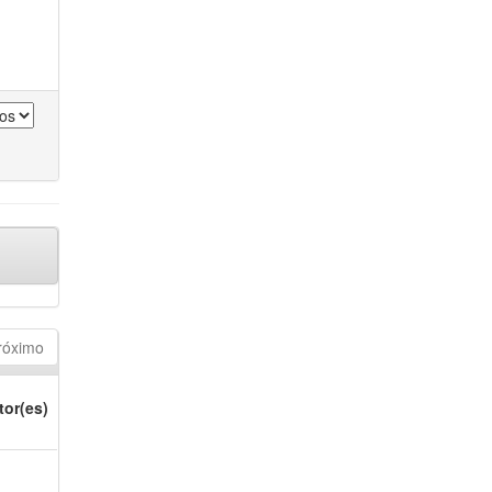
róximo
tor(es)