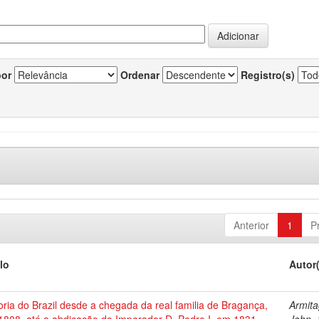
por
Ordenar
Registro(s)
Anterior
1
P
lo
Autor
oria do Brazil desde a chegada da real familia de Bragança,
Armita