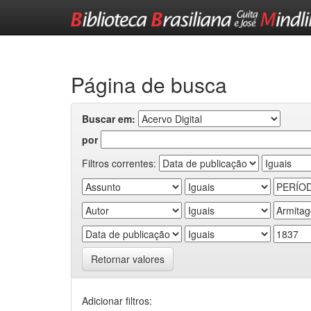
Skip
navigation
Página de busca
Buscar em:
por
Filtros correntes:
Retornar valores
Adicionar filtros: