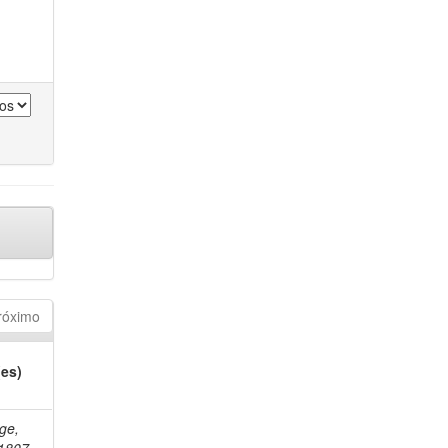
róximo
(es)
ge,