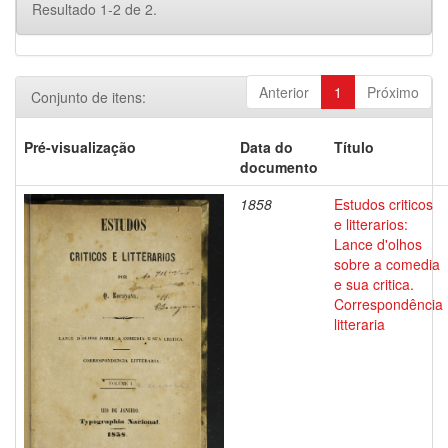
Resultado 1-2 de 2.
Anterior
1
Próximo
Conjunto de itens:
Pré-visualização
Data do
Título
documento
1858
Estudos criticos
e litterarios:
Lance d'olhos
sobre a comedia
e sua critica.
Correspondência
litteraria