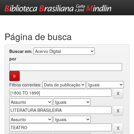
Skip
navigation
Página de busca
Buscar em:
por
Filtros correntes: