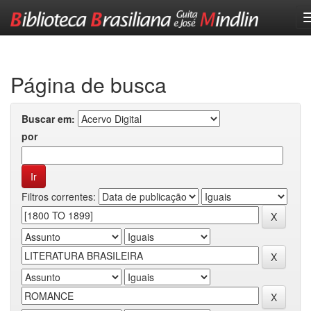
Skip
navigation
Página de busca
Buscar em:
por
Filtros correntes: