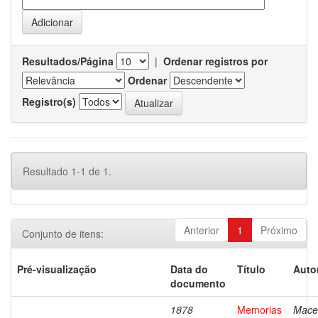
Resultados/Página
|
Ordenar registros por
Ordenar
Registro(s)
Resultado 1-1 de 1.
Anterior
1
Próximo
Conjunto de itens:
Pré-visualização
Data do
Título
Auto
documento
1878
Memorias
Mace