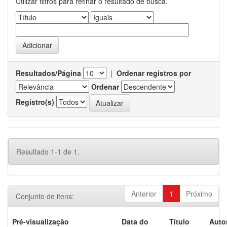
Utilizar filtros para refinar o resultado de busca.
Resultados/Página
|
Ordenar registros por
Ordenar
Registro(s)
Resultado 1-1 de 1.
Anterior
1
Próximo
Conjunto de itens:
Pré-visualização
Data do
Título
Auto