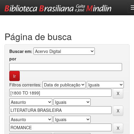
Skip
navigation
Página de busca
Buscar em:
por
Filtros correntes: